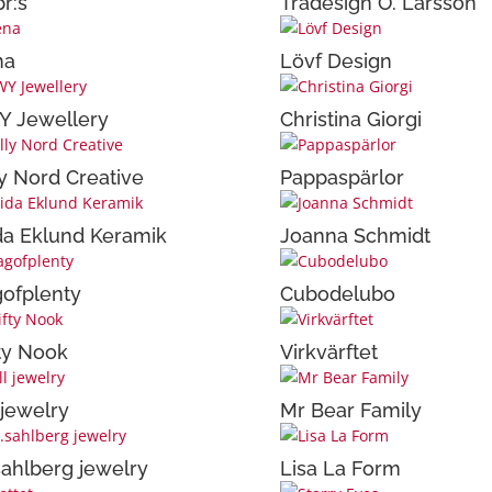
r:s
Trädesign O. Larsson
na
Lövf Design
Y Jewellery
Christina Giorgi
ly Nord Creative
Pappaspärlor
da Eklund Keramik
Joanna Schmidt
ofplenty
Cubodelubo
ty Nook
Virkvärftet
l jewelry
Mr Bear Family
ahlberg jewelry
Lisa La Form