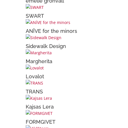
emelie grönvall
SWART
ANÏVE for the minors
Sidewalk Design
Margherita
Lovalot
TRANS
Kajsas Lera
FORMGIVET