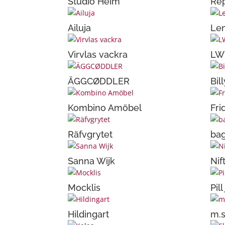
Studio Heim
Rep
Ailuja
Le
Virvlas vackra
LW
ÄGGCØDDLER
Bil
Kombino Amöbel
Fri
Räfvgrytet
bag
Sanna Wijk
Nif
Mocklis
Pil
Hildingart
m.s