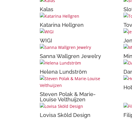
Kalas
Slo
Katarina Hellgren
Tov
WIGI
Jen
Sanna Wallgren Jewelry
Mi
Helena Lundström
Da
Ho
Steven Polak & Marie-
Louise Velthuijzen
Lovisa Sköld Design
Fil