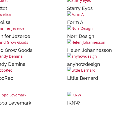
ttet
Starry Eyes
elisa
Form A
nifer Jezeroe
Norr Design
nd Grow Goods
Helen Johannesson
ndy Demina
anyhowdesign
boRec
Little Bernard
ippa Levemark
IKNW