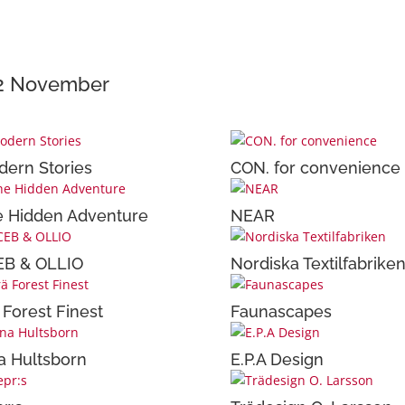
22 November
ern Stories
CON. for convenience
 Hidden Adventure
NEAR
EB & OLLIO
Nordiska Textilfabrike
 Forest Finest
Faunascapes
a Hultsborn
E.P.A Design