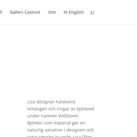
Galleri Casinot
Om
In English
Lisa designar halsband,
örhängen och ringar av björkved
under namnet
VildStorm
.
Björken som material ger en
naturlig variation i designen och
varje smycke är unikt. Lisa låter