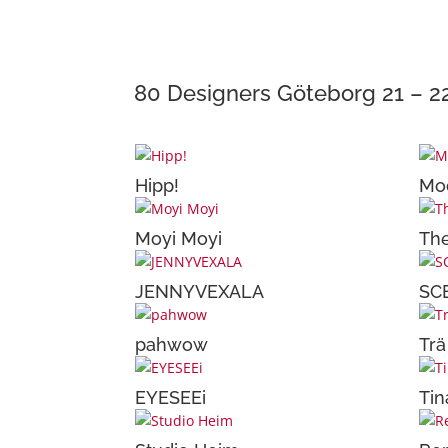
80 Designers Göteborg 21 – 
Hipp!
Mod
Moyi Moyi
The
JENNYVEXALA
SC
pahwow
Trä
EYESEEi
Tin