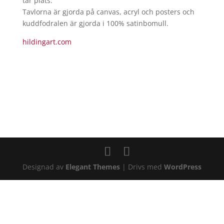
tar plats.
Tavlorna är gjorda på canvas, acryl och posters och
kuddfodralen är gjorda i 100% satinbomull.
hildingart.com
Designad av
Elegant Themes
| Drivs med
WordPress