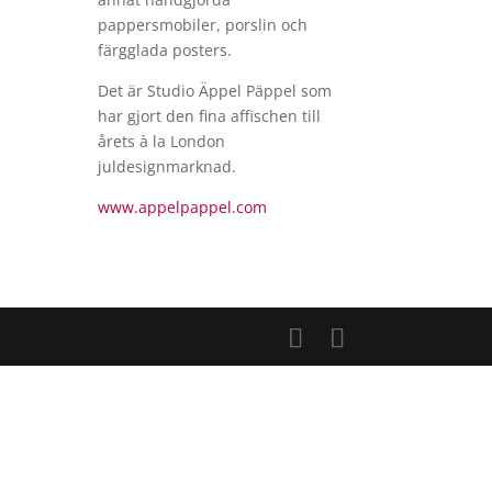
pappersmobiler, porslin och
färgglada posters.
Det är Studio Äppel Päppel som
har gjort den fina affischen till
årets à la London
juldesignmarknad.
www.appelpappel.com