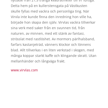
flyttade från 21,5 trånga kvadratmeter till 97 luftiga.
Detta hem på en kullerstensgata på Västkusten
skulle fyllas med vackra och personliga ting. När
Virvla inte kunde finna den inredning hon ville ha,
började hon skapa den själv. Virvlas vackra tillverkar
sina verk med saker från en svunnen tid, från
naturen, av minnen, med ett stänk av fantasi,
strösslat med rastlöshet. Av mormors pärlhalsband,
farfars kastanjeträd, vänners klockor och lönnens
blad. Allt tillverkas i en liten verkstad i skogen, med
många koppar starkt kaffe och klingande skratt. Utan
mellanhänder och långväga frakt.
www.virvlas.com