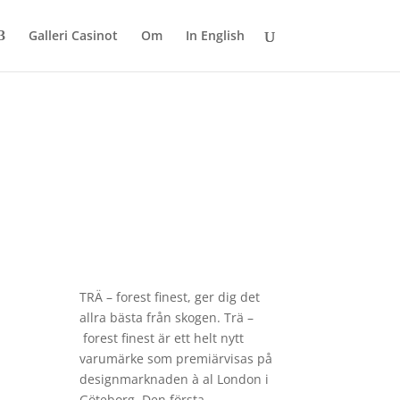
Galleri Casinot
Om
In English
TRÄ –
forest
finest
, ger dig det
allra bästa från skogen. Trä –
forest
finest
är ett helt nytt
varumärke som premiärvisas på
designmarknaden à al London i
Göteborg. Den första