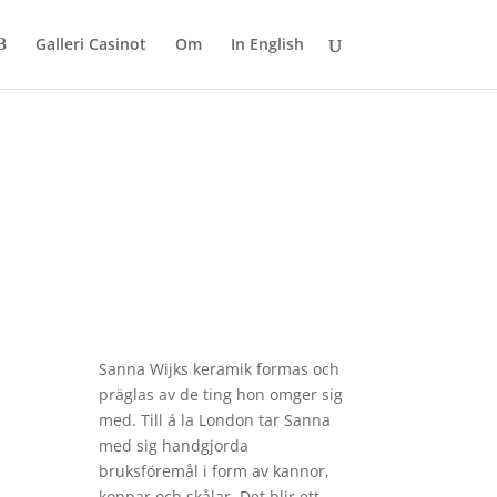
Galleri Casinot
Om
In English
Sanna Wijks keramik formas och
präglas av de ting hon omger sig
med. Till á la London tar Sanna
med sig handgjorda
bruksföremål i form av kannor,
koppar och skålar. Det blir ett