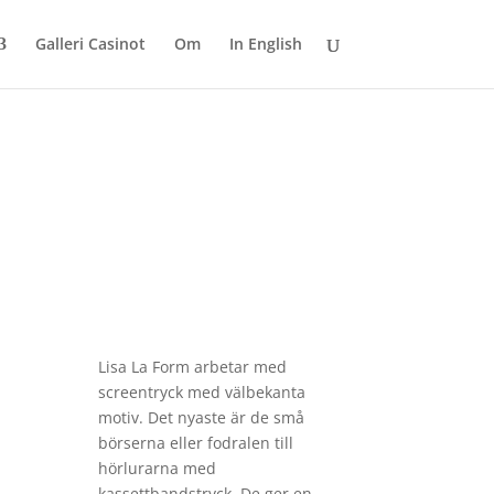
Galleri Casinot
Om
In English
Lisa La Form arbetar med
screentryck med välbekanta
motiv. Det nyaste är de små
börserna eller fodralen till
hörlurarna med
kassettbandstryck. De ger en