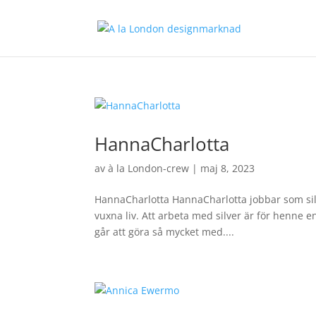
HannaCharlotta
av
à la London-crew
|
maj 8, 2023
HannaCharlotta HannaCharlotta jobbar som silv
vuxna liv. Att arbeta med silver är för henne en
går att göra så mycket med....