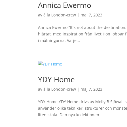
Annica Ewermo
av
à la London-crew
|
maj 7, 2023
Annica Ewermo ”It´s not about the destination, 
hjärtat, med inspiration från livet.Hon jobbar f
i målningarna. Varje...
YDY Home
av
à la London-crew
|
maj 7, 2023
YDY Home YDY Home drivs av Molly B Sjöwall s
använder olika tekniker, strukturer och mönst
liten skala. Den nya kollektionen...