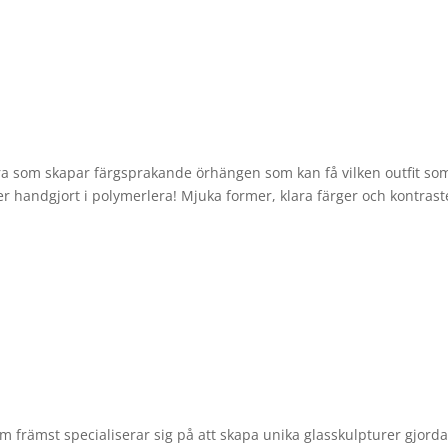
Lera som skapar färgsprakande örhängen som kan få vilken outfit so
ter handgjort i polymerlera! Mjuka former, klara färger och kontrast
m främst specialiserar sig på att skapa unika glasskulpturer gjord