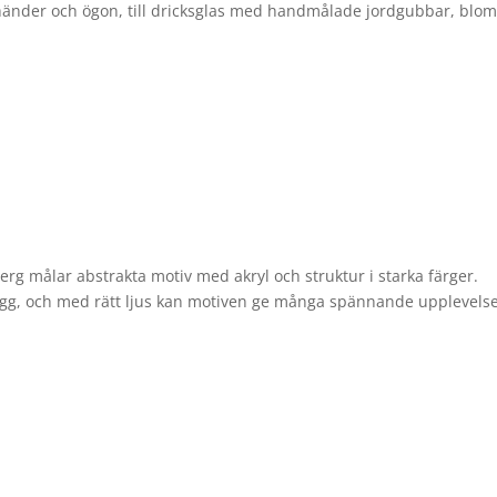
r, händer och ögon, till dricksglas med handmålade jordgubbar, bl
rg målar abstrakta motiv med akryl och struktur i starka färger.
vägg, och med rätt ljus kan motiven ge många spännande upplevelse