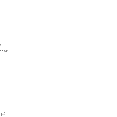
m
er är
a på