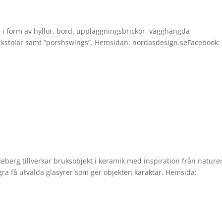
 form av hyllor, bord, uppläggningsbrickor, vägghängda
 deckstolar samt ”porshswings”. Hemsidan: nordasdesign.seFacebook:
eberg tillverkar bruksobjekt i keramik med inspiration från nature
ra få utvalda glasyrer som ger objekten karaktär. Hemsida: