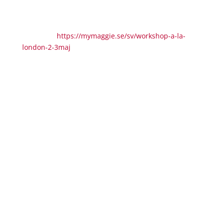
Pärlhängen 12:45-13:45
Pris:
En plats kostar 500kr och det finns två olika
workshops att välja mellan.
Boka här:
https://mymaggie.se/sv/workshop-a-la-
london-2-3maj
Från pulver till designkänsla
– skapa din egen inredningsdetalj i
Jesmonite
Workshophållare: TERZO by Noemie
Vem har sagt att bara formgivare kan skapa designfö
remål? Upptäck Jesmonite –
ett modernt och miljövänligt material –
och skapa en personlig dekorativ detalj helt från gru
nden.
Välj färger, blanda och gjut din egen designbit med e