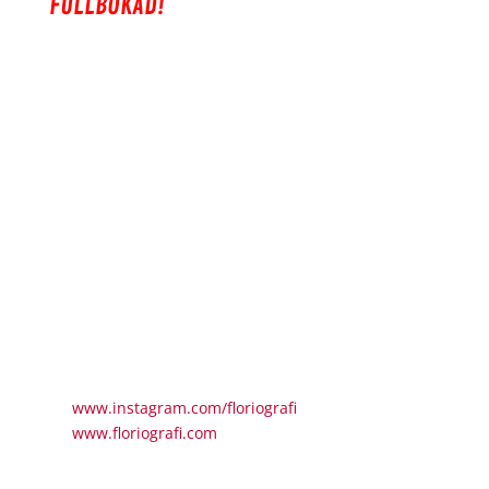
FULLBOKAD!
Skapa egna pappersblommor
Workshophållare: Victoria Idström
Beskrivning: Under workshopen får du lära dig hur
du tillverkar en helt egen blomma i crepepapper.
Victoria guidar dig med material och instruktioner till
en vallmo, och självklart kan du också skapa
fantasiblommor och låta din kreativitet styra fritt.
Inga förkunskaper krävs, det finns en blomsort för
alla!
Dag och tid:
1/5 14:30-16:30
Pris:
349kr
Bokas här:
Boka din plats via DM
på
www.instagram.com/floriografi
eller
på
www.floriografi.com