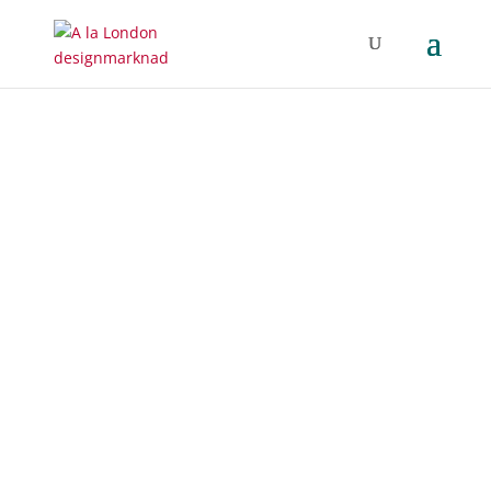
WORKSHOP PÅ
CASINOT 1-3 MAJ
Testa något nytt -
delta i workshops
under marknaden på
plats i Casinot!
Flera av våra designers kommer under
marknaden på Casinot att hålla i
spännande workshops i flera olika
hantverk. Här har du möjligheten att