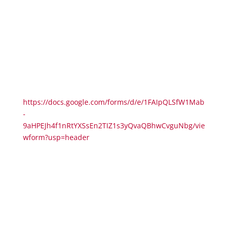
Dag och tid:
3 May – 1:45 per session
11:00 – 12:45 Workshop 1
13:00 – 14:45 Workshop 2
15:00 – 16:45 Workshop 3
Pris:
350 kr
Boka här:
https://docs.google.com/forms/d/e/1FAIpQLSfW1Mab
-
9aHPEJh4f1nRtYXSsEn2TIZ1s3yQvaQBhwCvguNbg/vie
wform?usp=header
Scrapping book, Mood Board, Art
journaling
Workshophållare: Atelier Art & Soul
Låt färg, form och ord föra dig på en kreativ resa. I