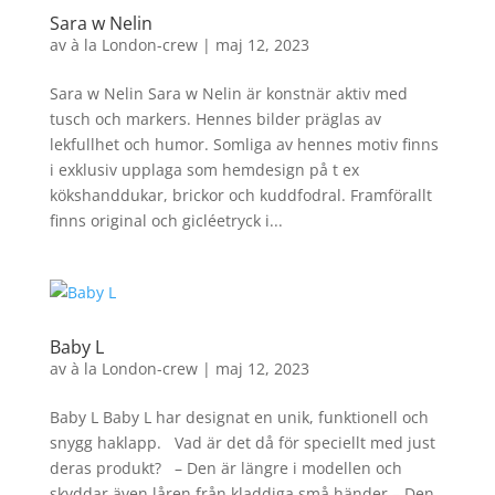
Sara w Nelin
av
à la London-crew
|
maj 12, 2023
Sara w Nelin Sara w Nelin är konstnär aktiv med
tusch och markers. Hennes bilder präglas av
lekfullhet och humor. Somliga av hennes motiv finns
i exklusiv upplaga som hemdesign på t ex
kökshanddukar, brickor och kuddfodral. Framförallt
finns original och gicléetryck i...
Baby L
av
à la London-crew
|
maj 12, 2023
Baby L Baby L har designat en unik, funktionell och
snygg haklapp. Vad är det då för speciellt med just
deras produkt? – Den är längre i modellen och
skyddar även låren från kladdiga små händer – Den