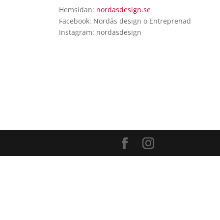
Hemsidan:
nordasdesign.se
Facebook: Nordås design o Entreprenad
Instagram: nordasdesign