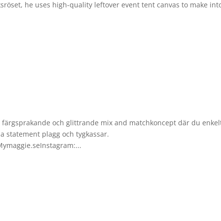
sröset, he uses high-quality leftover event tent canvas to make int
 färgsprakande och glittrande mix and matchkoncept där du enkel
la statement plagg och tygkassar.
Mymaggie.seInstagram:...