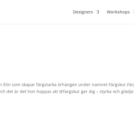
Designers
Workshops
gen Elin som skapar färgstarka örhängen under namnet Färgskur.Fär
Och det är det hon hoppas att @fargskur ger dig – styrka och glädje