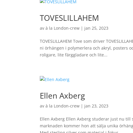
TOVESLILLAHEM
av
à la London-crew
|
jan 25, 2023
TOVESLILLAHEM Tove som driver TOVESLILLAHEM
ni örhängen i polymerlera och akryl, posters oc
roligare, lite färggladare och lite...
Ellen Axberg
av
à la London-crew
|
jan 23, 2023
Ellen Axberg Ellen Axberg studerar just nu ti
marknaden kommer hon att sälja unika örhängen
Med sterling silver som material i fokus...