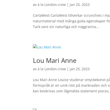
av
à la London-crew
|
jan 25, 2023
CarlaWest CarlaWest tillverkar scrunchies i mju
naturmaterial med många goda egenskaper för 
Tack vare sin naturliga och noggranna...
Lou Mari Anne
av
à la London-crew
|
jan 25, 2023
Lou Mari Anne Louise studerar smyckekonst på
formspråk är en unik röst på marknaden och v
kan beskrivas som lågmälda statement pieces, 