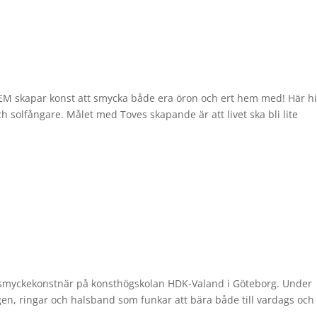
 skapar konst att smycka både era öron och ert hem med! Här hi
h solfångare. Målet med Toves skapande är att livet ska bli lite
ll smyckekonstnär på konsthögskolan HDK-Valand i Göteborg. Under
, ringar och halsband som funkar att bära både till vardags och 