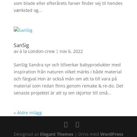
som blade eller efterårets farver finder vej til hendes
værksted og...
SanSig
av
à la London-crew
|
nov 6, 2022
SanSig Sandra syr och tillverkar babyprodukter med
inspiration från naturen vilket märks i både material
och färgval.Hon är också mån om att ta till vara på
material som redan finns genom remake & re-do. Det
senaste projektet är att sy om skjortor till små...
« Äldre inlägg
Designad av
Elegant Themes
| Drivs med
WordPress