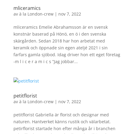
mliceramics
av
à la London-crew
|
nov 7, 2022
mliceramics Emelie Abrahamsson är en svensk
konstnär baserad på Hönö, en ö i den svenska
skärgården. Sedan 2018 har hon arbetat med
keramik och öppnade sin egen ateljé 2021 i sin
farfars gamla sjöbod. Idag driver hon ett eget företag
-m l i c e r a m i c s ”Jag jobbar...
petitflorist
av
à la London-crew
|
nov 7, 2022
petitflorist Gabriella är florist och designar med
naturen. Hantverket känns rustik och välarbetat.
petirflorist startade hon efter många år i branchen