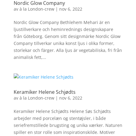
Nordic Glow Company
av
à la London-crew
|
nov 6, 2022
Nordic Glow Company Bethlehem Mehari är en
ljustillverkare och heminrednings designskapare
från Göteborg. Genom sitt designmärke Nordic Glow
Company tillverkar unika konst ljus i olika former,
storlekar och färger. Alla ljus är vegetabiliska, fri från
animalisk fett,...
Keramiker Helene Schjødts
av
à la London-crew
|
nov 6, 2022
Keramiker Helene Schjødts Helene Søs Schjødts
arbejder med porcelæn og stentøjsler, i både
seriefremstillede brugsting og unika værker. Naturen
spiller en stor rolle som inspirationskilde. Motiver