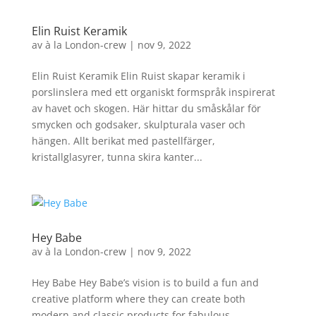
Elin Ruist Keramik
av
à la London-crew
|
nov 9, 2022
Elin Ruist Keramik Elin Ruist skapar keramik i
porslinslera med ett organiskt formspråk inspirerat
av havet och skogen. Här hittar du småskålar för
smycken och godsaker, skulpturala vaser och
hängen. Allt berikat med pastellfärger,
kristallglasyrer, tunna skira kanter...
Hey Babe
av
à la London-crew
|
nov 9, 2022
Hey Babe Hey Babe’s vision is to build a fun and
creative platform where they can create both
modern and classic products for fabulous