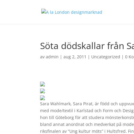
Söta dödskallar från S
av
admin
|
aug 2, 2011
|
Uncategorized
|
0 K
Sara Wahlmark, Sara Pirat, är född och uppvu
med mode/textil i Karlstad och Form och Design
hon till Göteborg för att studera mönsterkons
bland annat anordnat och medverkat på modev
riksfinalen av ”Ung kultur möts” i Hultsfred. F