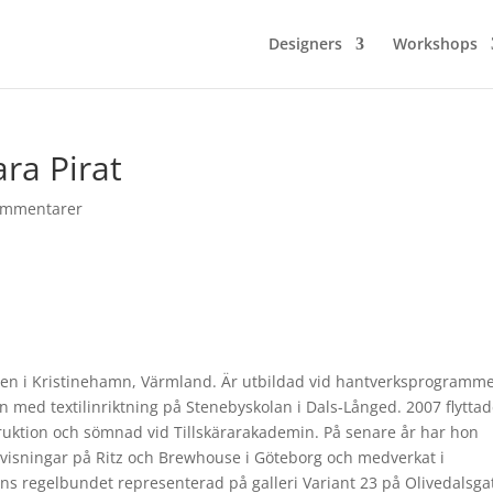
Designers
Workshops
ara Pirat
ommentarer
xen i Kristinehamn, Värmland. Är utbildad vid hantverksprogramm
 med textilinriktning på Stenebyskolan i Dals-Långed. 2007 flytta
truktion och sömnad vid Tillskärarakademin. På senare år har hon
isningar på Ritz och Brewhouse i Göteborg och medverkat i
inns regelbundet representerad på galleri Variant 23 på Olivedalsga