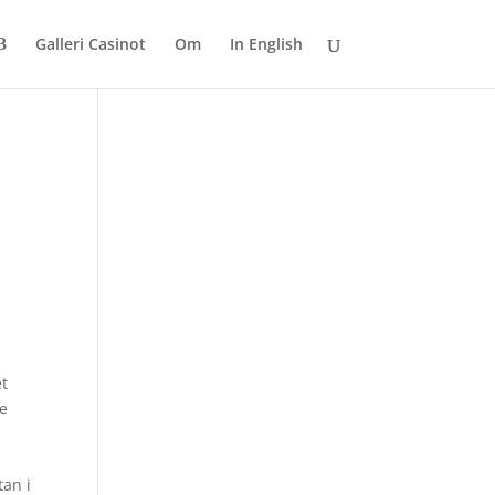
Galleri Casinot
Om
In English
et
de
tan i