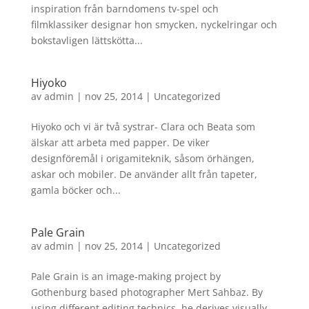
inspiration från barndomens tv-spel och
filmklassiker designar hon smycken, nyckelringar och
bokstavligen lättskötta...
Hiyoko
av
admin
|
nov 25, 2014
|
Uncategorized
Hiyoko och vi är två systrar- Clara och Beata som
älskar att arbeta med papper. De viker
designföremål i origamiteknik, såsom örhängen,
askar och mobiler. De använder allt från tapeter,
gamla böcker och...
Pale Grain
av
admin
|
nov 25, 2014
|
Uncategorized
Pale Grain is an image-making project by
Gothenburg based photographer Mert Sahbaz. By
using different editing technics, he derives visually