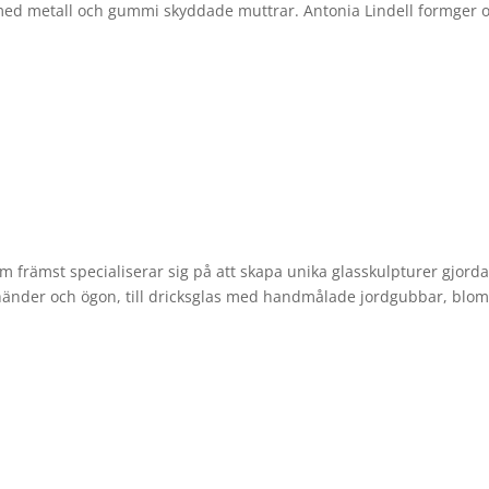
r med metall och gummi skyddade muttrar. Antonia Lindell formger 
m främst specialiserar sig på att skapa unika glasskulpturer gjord
r, händer och ögon, till dricksglas med handmålade jordgubbar, bl