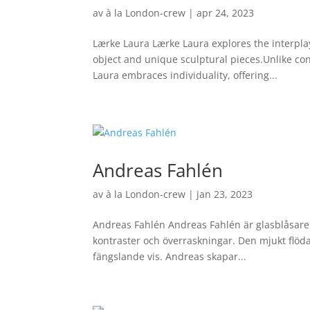
av
à la London-crew
|
apr 24, 2023
Lærke Laura Lærke Laura explores the interplay 
object and unique sculptural pieces.Unlike co
Laura embraces individuality, offering...
Andreas Fahlén
av
à la London-crew
|
jan 23, 2023
Andreas Fahlén Andreas Fahlén är glasblåsare b
kontraster och överraskningar. Den mjukt flöda
fängslande vis. Andreas skapar...