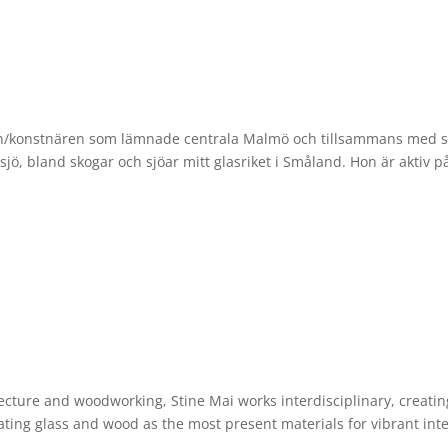
ren/konstnären som lämnade centrala Malmö och tillsammans med s
rsjö, bland skogar och sjöar mitt glasriket i Småland. Hon är aktiv p
ecture and woodworking, Stine Mai works interdisciplinary, creatin
ting glass and wood as the most present materials for vibrant inte