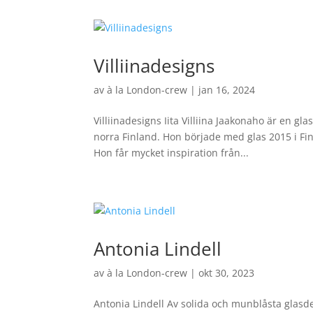
Villiinadesigns
av
à la London-crew
|
jan 16, 2024
Villiinadesigns Iita Villiina Jaakonaho är en g
norra Finland. Hon började med glas 2015 i Finla
Hon får mycket inspiration från...
Antonia Lindell
av
à la London-crew
|
okt 30, 2023
Antonia Lindell Av solida och munblåsta glasd