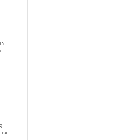
in
å
g
rior