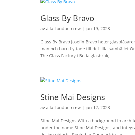
Glass By Bravo
av
à la London-crew
|
jan 19, 2023
Glass By Bravo Josefin Bravo heter glasblåsa
man och barn flyttade till det lilla samhället Ö
The Glass Factory i Boda glasbruk,...
Stine Mai Designs
av
à la London-crew
|
jan 12, 2023
Stine Mai Designs With a background in archit
under the name Stine Mai Designs, and integra
design objects. Rooted in Denmark in an...