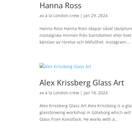
Hanna Ross
av
à la London-crew
|
jan 29, 2024
Hanna Ross Hanna Ross skapar såväl skulpturer
nostalgiska minnen från barndomen eller liv
känslan av rörelse och lekfullhet. Instagram:...
Alex Krissberg Glass Art
av
à la London-crew
|
jan 18, 2024
Alex Krissberg Glass Art Alex Krissberg is a gl
glassblowing workshop in Göteborg which will b
Glass from Konstfack. He works with a...