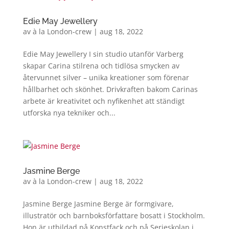
Edie May Jewellery
av
à la London-crew
|
aug 18, 2022
Edie May Jewellery I sin studio utanför Varberg
skapar Carina stilrena och tidlösa smycken av
återvunnet silver – unika kreationer som förenar
hållbarhet och skönhet. Drivkraften bakom Carinas
arbete är kreativitet och nyfikenhet att ständigt
utforska nya tekniker och...
Jasmine Berge
av
à la London-crew
|
aug 18, 2022
Jasmine Berge Jasmine Berge är formgivare,
illustratör och barnboksförfattare bosatt i Stockholm.
Hon är utbildad på Konstfack och på Serieskolan i