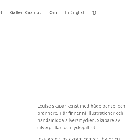
Galleri Casinot
Om
In English
Louise skapar konst med både pensel och
brännare. Här finner ni illustrationer och
handsmidda silversmycken. Skapare av
silverprillan och lyckopillret.
Instagram: Instagram.com/art_by_drlou