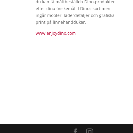
du kan få måttbeställda
Dino
-produkter
efter dina önskemål. I Dinos sortiment
ingår möbler, läderdetaljer och grafiska
print på linnehanddukar.
www.enjoydino.com