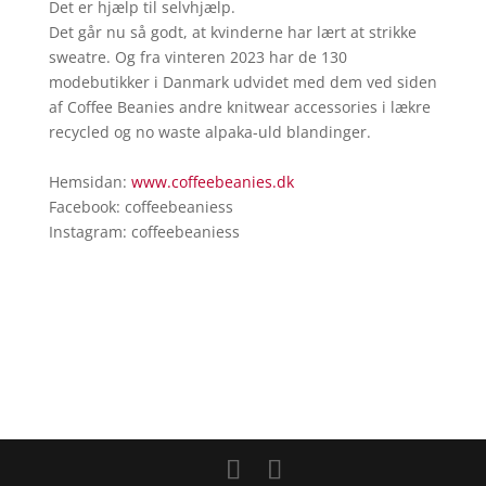
Det er hjælp til selvhjælp.
Det går nu så godt, at kvinderne har lært at strikke
sweatre. Og fra vinteren 2023 har de 130
modebutikker i Danmark udvidet med dem ved siden
af Coffee Beanies andre knitwear accessories i lækre
recycled og no waste alpaka-uld blandinger.
Hemsidan:
www.coffeebeanies.dk
Facebook: coffeebeaniess
Instagram: coffeebeaniess