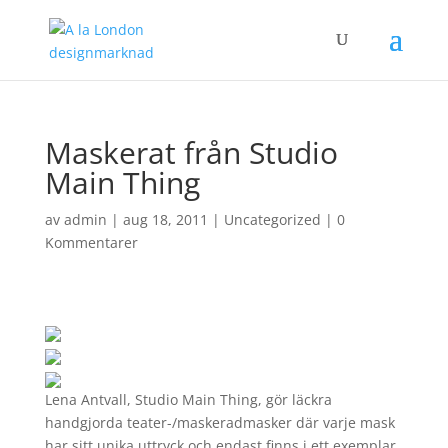
Maskerat från Studio
Main Thing
av
admin
|
aug 18, 2011
|
Uncategorized
|
0
Kommentarer
Lena Antvall, Studio Main Thing, gör läckra
handgjorda teater-/maskeradmasker där varje mask
har sitt unika uttryck och endast finns i ett exemplar.