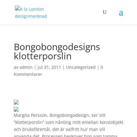
Bongobongodesigns
klotterporslin
av
admin
|
jul 31, 2011
|
Uncategorized
|
0
Kommentarer
Margita Persson, Bongobongodesign, ser sitt
”klotterporslin” som nånting mitt emellan konstobjekt
och bruksföremål, det är valfritt hur man vill
använda det. Processen beskriver hon som tomma