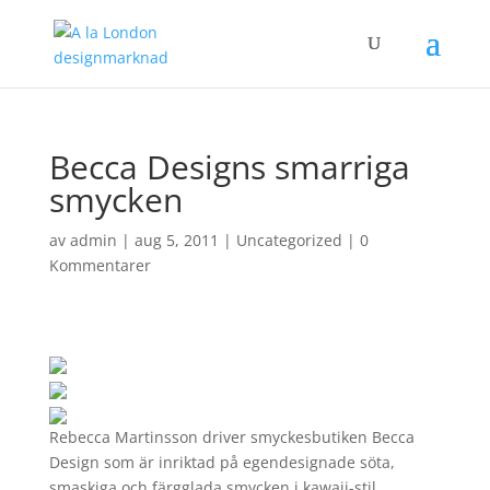
Becca Designs smarriga
smycken
av
admin
|
aug 5, 2011
|
Uncategorized
|
0
Kommentarer
Rebecca Martinsson driver smyckesbutiken Becca
Design som är inriktad på egendesignade söta,
smaskiga och färgglada smycken i kawaii-stil.