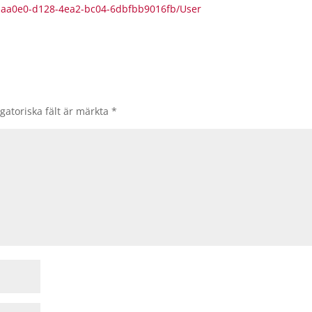
d1aa0e0-d128-4ea2-bc04-6dbfbb9016fb/User
gatoriska fält är märkta
*