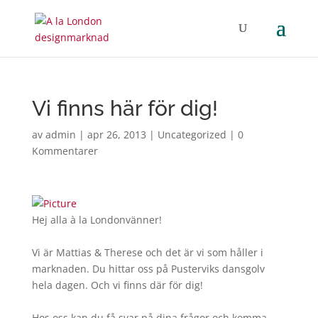
Vi finns här för dig!
av
admin
|
apr 26, 2013
|
Uncategorized
|
0
Kommentarer
Hej alla à la Londonvänner!
Vi är Mattias & Therese och det är vi som håller i
marknaden. Du hittar oss på Pusterviks dansgolv
hela dagen. Och vi finns där för dig!
Hos oss kan du få svar på dina frågor och komma