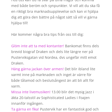
med både beröm och synpunkter. Vi vill att du ska få
en riktigt bra marknadsupplevelse och kan vi hjälpa
dig att göra den bättre på något sätt så vill vi gärna
hjälpa till!
Här kommer några bra tips från oss till dig:
Glöm inte att ta med kontanter!
Bankomat finns dels
brevid biograf Draken och dels lite längre ner på
Pusterviksgatan vid Nordea, dvs ungefär mitt emot
Draken.
Häng gärna jackan över armen!
Det blir ibland lite
varmt inne på marknaden och inget är värre för
både tålamod och beslutsångest än att bli allt för
varm.
Missa inte livemusiken!
13.00 blir det mysig Jazz i
äkta 20-talsstil av Sophisticated Ladies i Foajen
innanför ingången.
Ta gärna en fika!
Pustervik har en fantastisk god och