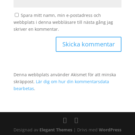
Spara mitt namn, min e-postadress och
webbplats i denna webbläsare till nästa gång jag
skriver en kommentar.
Denna webbplats använder Akismet för att minska
skräppost.
Lär dig om hur din kommentarsdata
bearbetas
.
Designad av
Elegant Themes
| Drivs med
WordPress