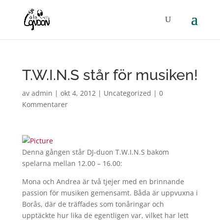
T.W.I.N.S står för musiken!
av
admin
|
okt 4, 2012
|
Uncategorized
|
0
Kommentarer
Denna gången står DJ-duon T.W.I.N.S bakom
spelarna mellan 12.00 – 16.00:
Mona och Andrea är två tjejer med en brinnande
passion för musiken gemensamt. Båda är uppvuxna i
Borås, där de träffades som tonåringar och
upptäckte hur lika de egentligen var, vilket har lett