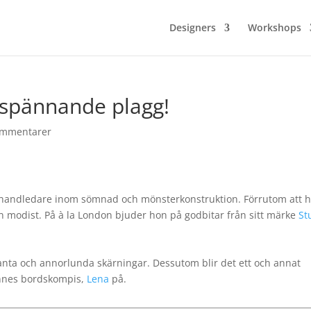
Designers
Workshops
å spännande plagg!
ommentarer
 handledare inom sömnad och mönsterkonstruktion. Förrutom att 
 modist. På à la London bjuder hon på godbitar från sitt märke
St
anta och annorlunda skärningar. Dessutom blir det ett och annat
ennes bordskompis,
Lena
på.