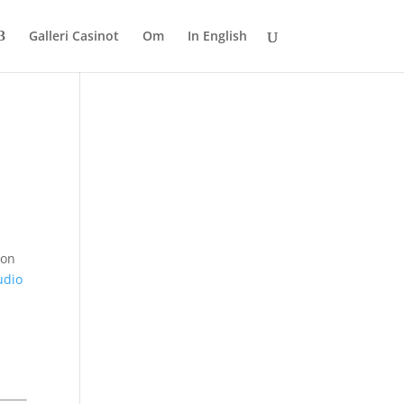
Galleri Casinot
Om
In English
hon
udio