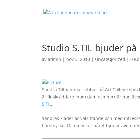
Studio S.TIL bjuder p
av
admin
|
nov 3, 2010
|
Uncategorized
|
0 K
Sandra Tillhammar jobbar på Art College som
är
finskräddare inom dam och herr är hon även
S.TIL
.
Sandras kläder är välsittande och med intress
hårsmycke! Och mer för håret bjuder även h