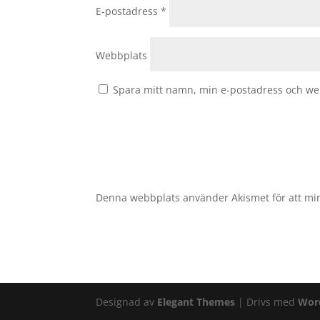
E-postadress
*
Webbplats
Spara mitt namn, min e-postadress och web
Denna webbplats använder Akismet för att mi
Designad av
Elegant Themes
| Drivs med
Wor