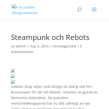
Steampunk och Rebots
av
admin
|
maj 4, 2014
|
Uncategorized
|
0
Kommentarer
Ookami shop säljer unik design du aldrig sett förr.
Accessoarer för vår tid! Rebots- smycken är gjorda av
återvunna datordelar. De populära
manschettknapparna har nu fått sällskap av nya
läckra ringar av kretskort. Steampunk by Ylva-