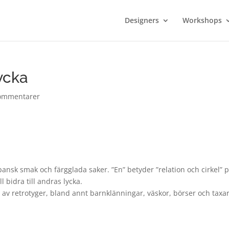
Designers
Workshops
ycka
ommentarer
pansk smak och färgglada saker. ”En” betyder ”relation och cirkel” 
 bidra till andras lycka.
av retrotyger, bland annt barnklänningar, väskor, börser och taxar