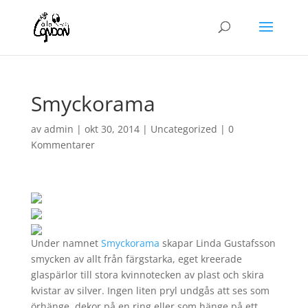
Smyckorama
av
admin
|
okt 30, 2014
|
Uncategorized
|
0
Kommentarer
Under namnet
Smyckorama
skapar Linda Gustafsson
smycken av allt från färgstarka, eget kreerade
glaspärlor till stora kvinnotecken av plast och skira
kvistar av silver. Ingen liten pryl undgås att ses som
örhänge, dekor på en ring eller som hänge på ett