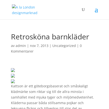
Retrosköna barnkläder
av
admin
|
nov 7, 2013
|
Uncategorized
|
0
Kommentarer
Kattson är ett göteborgsbaserat och småskaligt
klädmärke som riktar sig till de allra minsta i
samhället med mjuka tyger och miljömedvetenhet.
Kläderna passar båda stillsamma pojkar och
leksugna flickor och tillverkas till stor del av