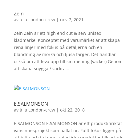
Zein
av
à la London-crew
|
nov 7, 2021
Zein Zein är ett high end cut & sew unisex
klädmärke. Konceptet med varumärket är att skapa
rena linjer med fokus på detaljerna och en
blandning av mörka och ljusa färger. Det handlar
också om att leva upp till sin mening (vacker) Genom
att skapa snygga / vackra...
E.SALMONSON
av
à la London-crew
|
okt 22, 2018
E.SALMONSON E.SALMONSON är ett produktinriktat
vansinnesprojekt som ballat ur. Fullt fokus ligger på
att hitta och ta fram fantastiska produkter tillverkade