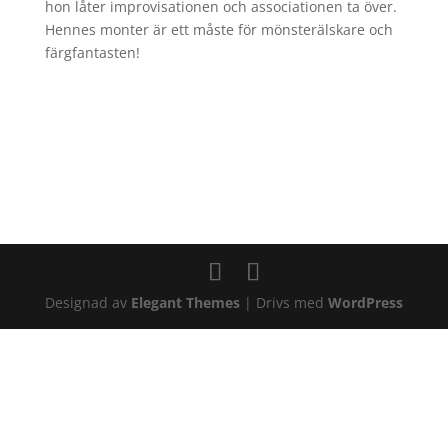
hon låter improvisationen och associationen ta över.
Hennes monter är ett måste för mönsterälskare och
färgfantasten!
Designad av
Elegant Themes
| Drivs med
WordPress