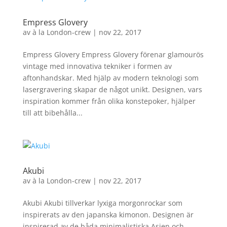
Empress Glovery
av
à la London-crew
|
nov 22, 2017
Empress Glovery Empress Glovery förenar glamourös
vintage med innovativa tekniker i formen av
aftonhandskar. Med hjälp av modern teknologi som
lasergravering skapar de något unikt. Designen, vars
inspiration kommer från olika konstepoker, hjälper
till att bibehålla...
Akubi
av
à la London-crew
|
nov 22, 2017
Akubi Akubi tillverkar lyxiga morgonrockar som
inspirerats av den japanska kimonon. Designen är
inspirerad av de båda minimalistiska Asien och