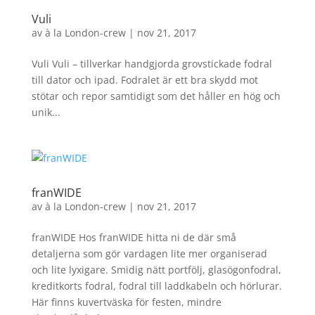
Vuli
av
à la London-crew
|
nov 21, 2017
Vuli Vuli – tillverkar handgjorda grovstickade fodral
till dator och ipad. Fodralet är ett bra skydd mot
stötar och repor samtidigt som det håller en hög och
unik...
franWIDE
av
à la London-crew
|
nov 21, 2017
franWIDE Hos franWIDE hitta ni de där små
detaljerna som gör vardagen lite mer organiserad
och lite lyxigare. Smidig nätt portfölj, glasögonfodral,
kreditkorts fodral, fodral till laddkabeln och hörlurar.
Här finns kuvertväska för festen, mindre