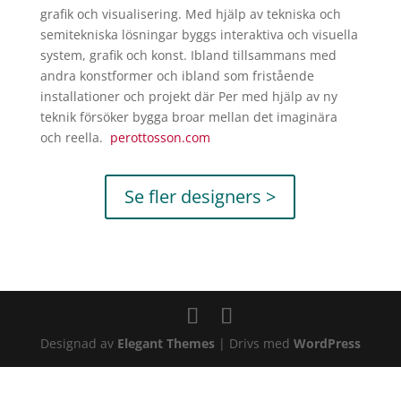
grafik och visualisering. Med hjälp av tekniska och
semitekniska lösningar byggs interaktiva och visuella
system, grafik och konst. Ibland tillsammans med
andra konstformer och ibland som fristående
installationer och projekt där Per med hjälp av ny
teknik försöker bygga broar mellan det imaginära
och reella.
perottosson.com
Se fler designers >
Designad av
Elegant Themes
| Drivs med
WordPress