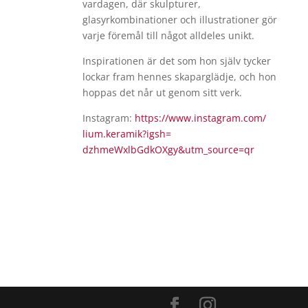
vardagen, där skulpturer,
glasyrkombinationer och illustrationer gör
varje föremål till något alldeles unikt.
Inspirationen är det som hon själv tycker
lockar fram hennes skaparglädje, och hon
hoppas det når ut genom sitt verk.
Instagram:
https://www.instagram.com/
lium.keramik?igsh=
dzhmeWxlbGdkOXgy&utm_source=qr