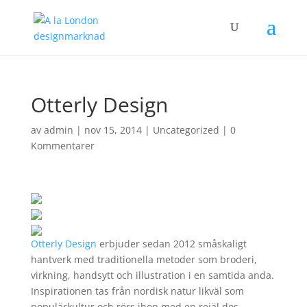
Otterly Design
av
admin
|
nov 15, 2014
|
Uncategorized
|
0
Kommentarer
Otterly
Design
erbjuder sedan 2012 småskaligt
hantverk med traditionella metoder som broderi,
virkning, handsytt och illustration i en samtida anda.
Inspirationen tas från nordisk natur likväl som
populärkultur och rörs ihop med en rejäl dos