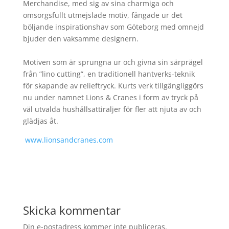
Merchandise, med sig av sina charmiga och
omsorgsfullt utmejslade motiv, fångade ur det
böljande inspirationshav som Göteborg med omnejd
bjuder den vaksamme designern.
Motiven som är sprungna ur och givna sin särprägel
från ”lino cutting”, en traditionell hantverks-teknik
för skapande av relieftryck. Kurts verk tillgängliggörs
nu under namnet Lions & Cranes i form av tryck på
väl utvalda hushållsattiraljer för fler att njuta av och
glädjas åt.
www.lionsandcranes.com
Skicka kommentar
Din e-postadress kommer inte publiceras.