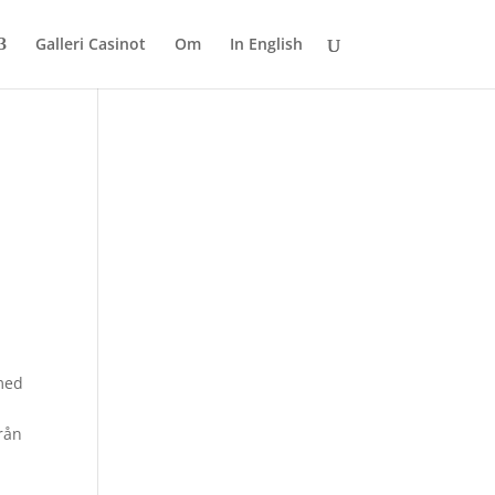
Galleri Casinot
Om
In English
 med
rån