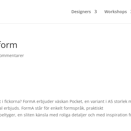
Designers
Workshops
 form
Kommentarer
et i fickorna? FormA erbjuder väskan Pocket, en variant i A5 storlek
l erbjuds. FormA står för enkelt formspråk, praktiskt
tyger, en sliten känsla med roliga detaljer och med inspiration f