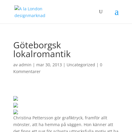
Göteborgsk
lokalromantik
av
admin
|
mar 30, 2013
|
Uncategorized
|
0
Kommentarer
Christina Pettersson gör grafiktryck, framför allt
mönster, att ha hemma på väggen. Hon känner att
det finns ett sug för schysta uttrycksfulla motiv att ha