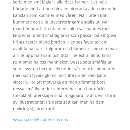
serie med småfåglar i alla dess former. Det hela
började med att hon blev inspirerad av den pirrande
känslan som kommer med våren. När luften blir
ljummare och alla uteserveringarna ställs ut. När
man börjar att fika ute med solen värmandes mot
kinderna, bland småfåglarna som passar på att tjuva
till sig rester bland borden. Hennes favoriter att
avbilda har varit talgoxar och blåmesar, som om man
är lite uppmärksam och tittar lite extra, alltid finns
runt omkring oss människor. Dessa söta småfåglar
som lever en herrans liv under våren och sommaren,
men som tyvärr glöms bort lite under den kalla
vintern. För att motverka att man glömmer bort
dessa små liv under vintern, har hon har därför
försökt att återskapa små imaginära liv åt dem i form
av illustrationer. På detta sätt kan man ha dem
omkring sig året runt!
www.society6.com/cisternas