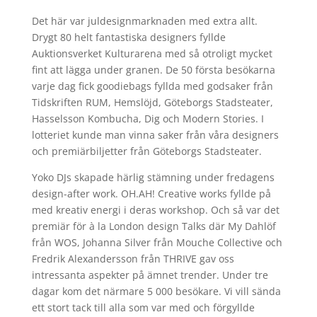
Det här var juldesignmarknaden med extra allt.
Drygt 80 helt fantastiska designers fyllde
Auktionsverket Kulturarena med så otroligt mycket
fint att lägga under granen. De 50 första besökarna
varje dag fick goodiebags fyllda med godsaker från
Tidskriften RUM, Hemslöjd, Göteborgs Stadsteater,
Hasselsson Kombucha, Dig och Modern Stories. I
lotteriet kunde man vinna saker från våra designers
och premiärbiljetter från Göteborgs Stadsteater.
Yoko DJs skapade härlig stämning under fredagens
design-after work. OH.AH! Creative works fyllde på
med kreativ energi i deras workshop. Och så var det
premiär för à la London design Talks där My Dahlöf
från WOS, Johanna Silver från Mouche Collective och
Fredrik Alexandersson från THRIVE gav oss
intressanta aspekter på ämnet trender. Under tre
dagar kom det närmare 5 000 besökare. Vi vill sända
ett stort tack till alla som var med och förgyllde