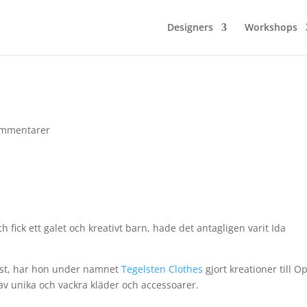
Designers
Workshops
ommentarer
fick ett galet och kreativt barn, hade det antagligen varit Ida
ist, har hon under namnet
Tegelsten Clothes
gjort kreationer till O
e av unika och vackra kläder och accessoarer.