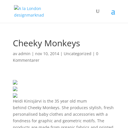
Cheeky Monkeys
av
admin
|
nov 10, 2014
|
Uncategorized
|
0
Kommentarer
Heidi Kinisjärvi is the 35 year old mum
behind
Cheeky
Monkeys
. She produces stylish, fresh
personalised baby clothes and accessories with a
fondness for graphic and geometric motifs. The
products are made from organic fabrics and printed