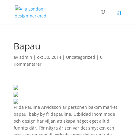
Bapau
av
admin
|
okt 30, 2014
|
Uncategorized
|
0
Kommentarer
Frida
Paulina
Arvidsson
är personen bakom märket
bapau, baby by fridapaulina. Utbildad inom mode
och design har viljan att skapa något eget alltid
funnits där. För några år sen var det smycken och
accessoarer som tillverkades men det var när de