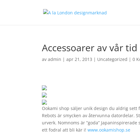
Accessoarer av vår tid
av
admin
|
apr 21, 2013
|
Uncategorized
|
0 
Ookami shop säljer unik design du aldrig sett f
Rebots är smycken av återvunna datordelar. Ste
urverk. Nomnoms är ”goda” Japaninspirerade s
ett fodral att bli kär i!
www.ookamishop.se