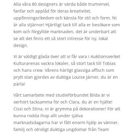
Alla våra 80 designers är värda både trumvirvel,
fanfar och applåd för deras kreativitet,
uppfinningsrikedom och känsla för stil och form. Ni
är alla stjärnor! Hjärtligt tack till alla er besökare som
kom och förgyllde marknaden, det är underbart att
se att det finns ett så stort intresse för ny, lokal
design.
Vi är väldigt glada över att vi får vara i Auktionsverket
Kulturarenas vackra lokaler, så stort tack till Tobias
och hans crew. Vårens härligt glassiga affisch som
prytt stan gjordes av duktiga Louise Järner, du är en
pärla!
Vårt samarbete med studieförbundet Bilda är vi
oerhört tacksamma för och Clara, du är en hjälte!
Cissi och Stina, ni är grymma på dekorationer! För att
kunna rodda ihop allt under själva
marknadsdagarna har vi fått enorm hjälp av vänner,
familj och otroligt duktiga ungdomar från Team