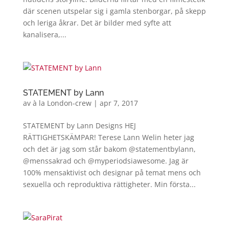
där scenen utspelar sig i gamla stenborgar, på skepp
och leriga åkrar. Det är bilder med syfte att
kanalisera,...
STATEMENT by Lann
av
à la London-crew
|
apr 7, 2017
STATEMENT by Lann Designs ​HEJ
RÄTTIGHETSKÄMPAR! Terese Lann Welin heter jag
och det är jag som står bakom @statementbylann,
@menssakrad och @myperiodsiawesome. Jag är
100% mensaktivist och designar på temat mens och
sexuella och reproduktiva rättigheter. Min första...