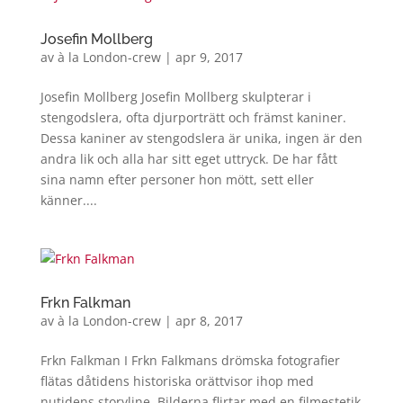
Josefin Mollberg
av
à la London-crew
|
apr 9, 2017
Josefin Mollberg Josefin Mollberg skulpterar i
stengodslera, ofta djurporträtt och främst kaniner.
Dessa kaniner av stengodslera är unika, ingen är den
andra lik och alla har sitt eget uttryck. De har fått
sina namn efter personer hon mött, sett eller
känner....
Frkn Falkman
av
à la London-crew
|
apr 8, 2017
Frkn Falkman I Frkn Falkmans drömska fotografier
flätas dåtidens historiska orättvisor ihop med
nutidens storyline. Bilderna flirtar med en filmestetik