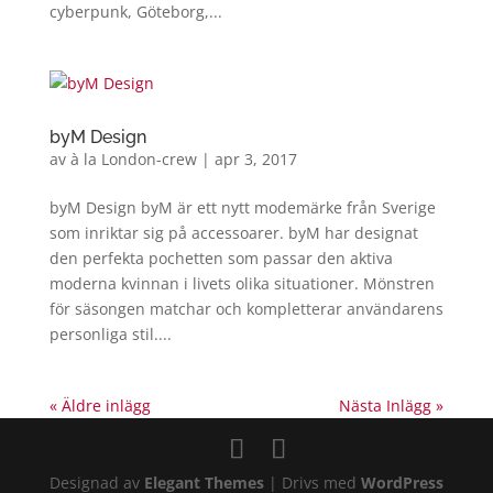
cyberpunk, Göteborg,...
byM Design
av
à la London-crew
|
apr 3, 2017
byM Design byM är ett nytt modemärke från Sverige
som inriktar sig på accessoarer. byM har designat
den perfekta pochetten som passar den aktiva
moderna kvinnan i livets olika situationer. Mönstren
för säsongen matchar och kompletterar användarens
personliga stil....
« Äldre inlägg
Nästa Inlägg »
Designad av
Elegant Themes
| Drivs med
WordPress