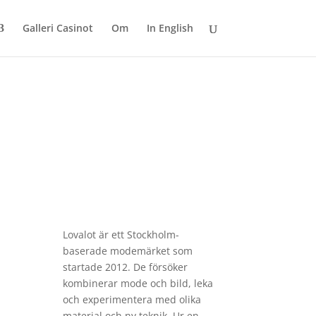
Galleri Casinot
Om
In English
Lovalot
är ett Stockholm-
baserade modemärket som
startade 2012. De försöker
kombinerar mode och bild, leka
och experimentera med olika
material och ny teknik. Ur en